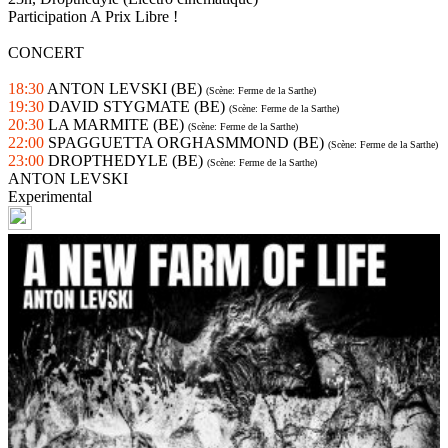
Participation A Prix Libre !
CONCERT
18:30
ANTON LEVSKI (BE)
(Scène: Ferme de la Sarthe)
19:30
DAVID STYGMATE (BE)
(Scène: Ferme de la Sarthe)
20:30
LA MARMITE (BE)
(Scène: Ferme de la Sarthe)
22:00
SPAGGUETTA ORGHASMMOND (BE)
(Scène: Ferme de la Sarthe)
23:00
DROPTHEDYLE (BE)
(Scène: Ferme de la Sarthe)
ANTON LEVSKI
Experimental