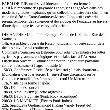
FARM OR DIE, un festival itinérant de ferme en ferme !
C’est à la rencontre des paysannes et paysans engagé-es dans des
modèles agricoles inspirants, qu’un collectif d’artistes fera chemin en
cette fin d’été en Entre-Sambre-et-Meuse. L’objectif : créer du
réseau, renforcer des synergies et développer de l’entraide au travers
d’une dynamique festive et revendicatrice.
DIMANCHE 31/09 - 5640 Gonoy - Ferme de la Sarthe - Rue de la
Sarthe, 3
14h, Assemblée ouverte du Resap : discussion ouverte autour de 2
thèmes ; invité.e.s à confirmer
Comment s’organiser en Belgique pour relier d’avantages les luttes
agricoles-paysannes, écologiques et sociales face à l’Arizona
Discussion ouverte : Comment renforcer l’agriculture paysanne
contre le fascisme et l’agro-industrie !?
15h30, Conférence Gesticulée par Jeanstef ; J’étais chauffeur -
Mondialiser c’est pas sorcier !!! suivi d’une discussion sur le
Commerce mondial, les fermes et l’accord Ue-Mercosur
17h, Visite de la ferme et apéro
18h : Début des concerts
18h30, Anto Levsky (Électro agricole)
19h30, David Stygmate (Punk Rock acoustique)
20h30, LA MARMITE (Électro Punk Indus)
22h, Spagguetta Orghasmmond (Italian Variety Freestyle)
23h, Dropthedyle (Électro cinématique)