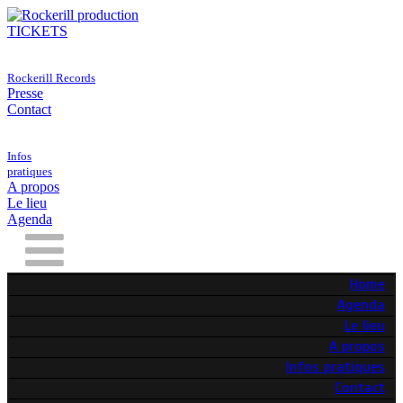
TICKETS
Rockerill Records
Presse
Contact
Infos
pratiques
A propos
Le lieu
Agenda
Home
Agenda
Le lieu
A propos
Infos pratiques
Contact