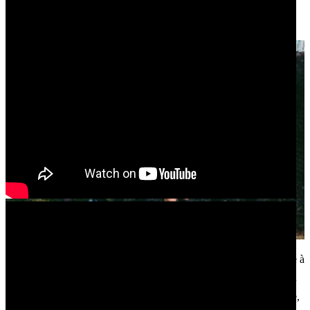
Originaire de la « Crescent City » (New Orleans), BRAT s’apprête à
sortir son tout premier album, Social Grace, via Prosthetic Records
le 15 mars. Depuis sa formation en 2021, le groupe de deathgrind /
hardcore de La Nouvelle-Orléans connaît une ascension fulgurante,
aussi bien sur scène qu’en studio, avec des tournées américaines