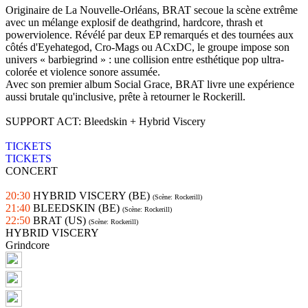
Originaire de La Nouvelle-Orléans, BRAT secoue la scène extrême
avec un mélange explosif de deathgrind, hardcore, thrash et
powerviolence. Révélé par deux EP remarqués et des tournées aux
côtés d'Eyehategod, Cro-Mags ou ACxDC, le groupe impose son
univers « barbiegrind » : une collision entre esthétique pop ultra-
colorée et violence sonore assumée.
Avec son premier album Social Grace, BRAT livre une expérience
aussi brutale qu'inclusive, prête à retourner le Rockerill.
SUPPORT ACT: Bleedskin + Hybrid Viscery
TICKETS
TICKETS
CONCERT
20:30
HYBRID VISCERY (BE)
(Scène: Rockerill)
21:40
BLEEDSKIN (BE)
(Scène: Rockerill)
22:50
BRAT (US)
(Scène: Rockerill)
HYBRID VISCERY
Grindcore