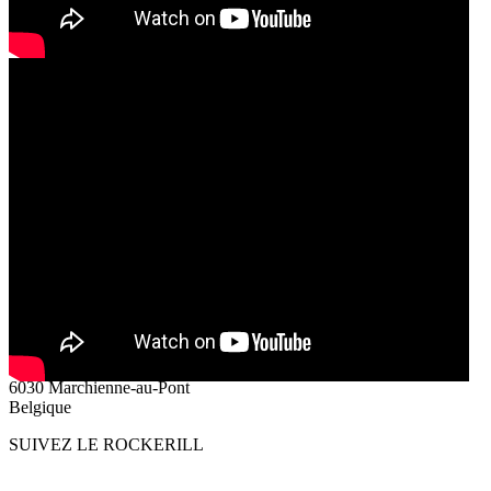
+ La Cathédrale
+ Les Forges
+ Le Rockerill
+ La grande Salle
RECEVEZ LA NEWSLETTER
REJOIGNEZ LE ROCKERILL
Rue de la providence, 136
6030 Marchienne-au-Pont
Belgique
SUIVEZ LE ROCKERILL