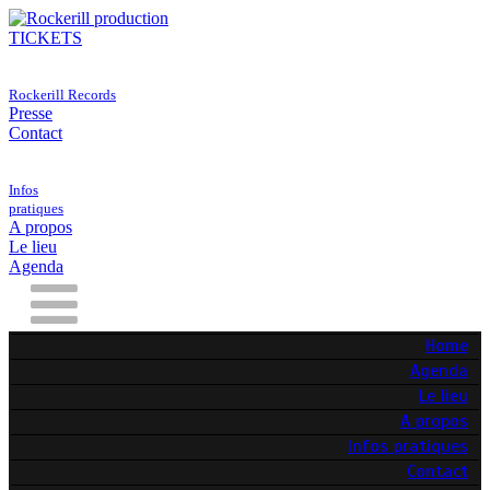
TICKETS
Rockerill Records
Presse
Contact
Infos
pratiques
A propos
Le lieu
Agenda
Home
Agenda
Le lieu
A propos
Infos pratiques
Contact