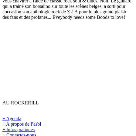
vous chavirer à l'aide de classic rock soul & blues. Non! Le gaillard,
qui a trainé son borsalino sur toute les scènes belges, a sorti pour
l'occasion son anthologie rock de Z à A pour le plus grand plaisir
des fans et des profanes... Eveybody needs some Boods to love!
AU ROCKERILL
+ Agenda
+ A propos de l’asbl
+ Infos pratiques
+ Contactez-nous