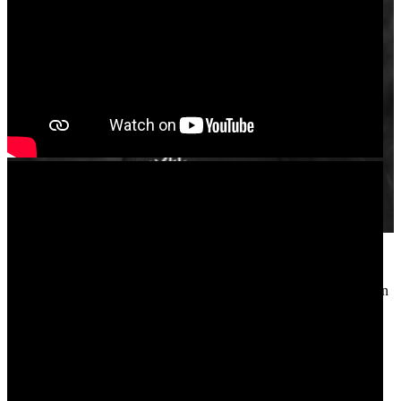
Axel Baldi est un dj/producteur carolo hyperactif avec son label
“Deep & Groove Records”, également cofondateur de Mélodic
Inside et résident des Tipik Party! Retrouvez le aux platines pour un
set entre melodic, progressive et deep house.
VHYCE