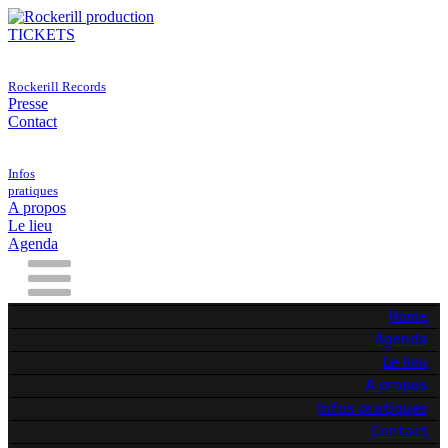
TICKETS
Rockerill Records
Presse
Contact
Infos
pratiques
A propos
Le lieu
Agenda
Home
Agenda
Le lieu
A propos
Infos pratiques
Contact