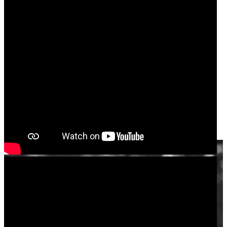
Afro House et pure House!
AXEL BALDI
Melodic / Techno